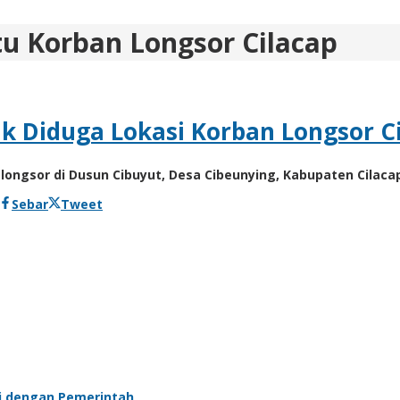
tu Korban Longsor Cilacap
itik Diduga Lokasi Korban Longsor 
t longsor di Dusun Cibuyut, Desa Cibeunying, Kabupaten Cilac
Sebar
Tweet
si dengan Pemerintah