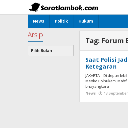
Lewati
ke
konten
News
Politik
Hukum
Arsip
Tag:
Forum B
Arsip
Saat Polisi J
Ketegaran
JAKARTA – Di depan lebih
Menko Polhukam, Mahfud
bhayangkara
News
13 September 