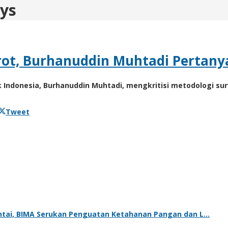
ys
orot, Burhanuddin Muhtadi Pertany
k Indonesia, Burhanuddin Muhtadi, mengkritisi metodologi surv
Tweet
tai, BIMA Serukan Penguatan Ketahanan Pangan dan L…