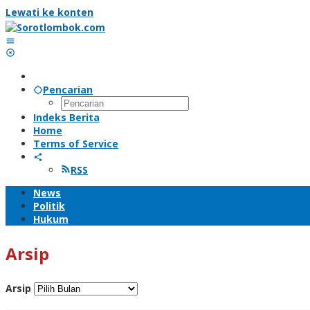
Lewati ke konten
Pencarian
Indeks Berita
Home
Terms of Service
RSS
News
Politik
Hukum
Arsip
Arsip