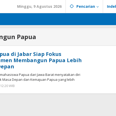
Minggu, 9 Agustus 2026
Pencarian
Inde
ngun Papua
ua di Jabar Siap Fokus
itmen Membangun Papua Lebih
Depan
n mahasiswa Papua dari Jawa Barat menyatakan diri
tuk Masa Depan dan Kemajuan Papua yang lebih
- 12:20 WIB
oleh
superadmin