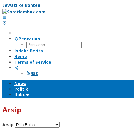
Lewati ke konten
Pencarian
Indeks Berita
Home
Terms of Service
RSS
News
Politik
Hukum
Arsip
Arsip