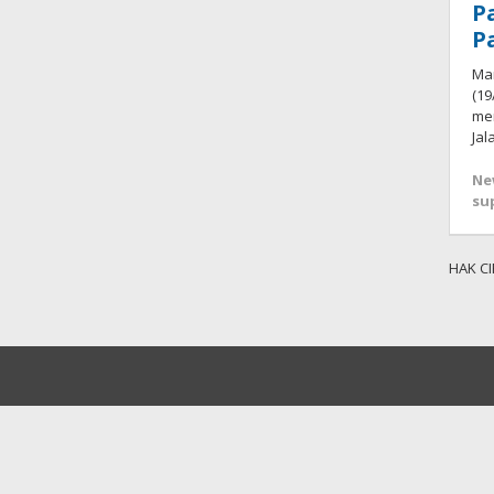
P
P
Man
(19
me
Jal
Ne
su
HAK CI