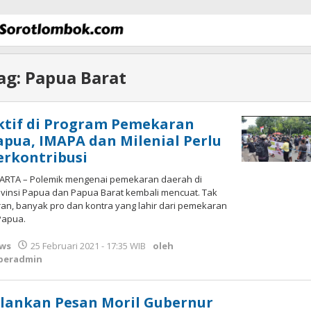
ag:
Papua Barat
ktif di Program Pemekaran
apua, IMAPA dan Milenial Perlu
erkontribusi
KARTA – Polemik mengenai pemekaran daerah di
vinsi Papua dan Papua Barat kembali mencuat. Tak
an, banyak pro dan kontra yang lahir dari pemekaran
Papua.
ws
25 Februari 2021 - 17:35 WIB
oleh
peradmin
alankan Pesan Moril Gubernur