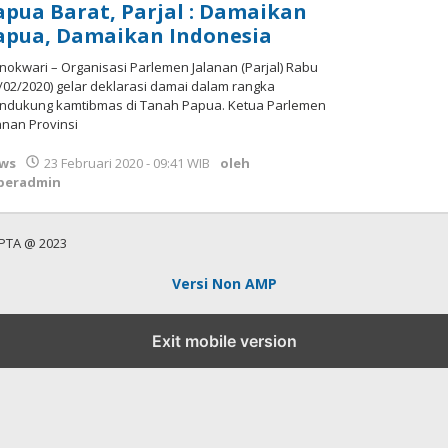
apua Barat, Parjal : Damaikan
apua, Damaikan Indonesia
okwari – Organisasi Parlemen Jalanan (Parjal) Rabu
/02/2020) gelar deklarasi damai dalam rangka
ndukung kamtibmas di Tanah Papua. Ketua Parlemen
anan Provinsi
ws
23 Februari 2020 - 09:41 WIB
oleh
peradmin
PTA @ 2023
Versi Non AMP
Exit mobile version