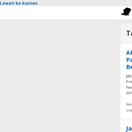
Lewati ke konten
T
A
P
B
JA
Pro
her
di 
Ne
su
J