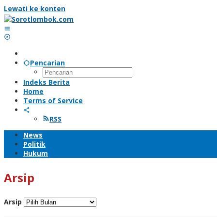
Lewati ke konten
Pencarian
Indeks Berita
Home
Terms of Service
RSS
News
Politik
Hukum
Arsip
Arsip