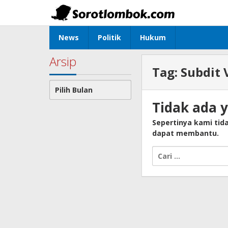
Lewati
ke
konten
News
Politik
Hukum
Arsip
Tag:
Subdit 
Arsip
Tidak ada 
Sepertinya kami ti
dapat membantu.
Cari
untuk: