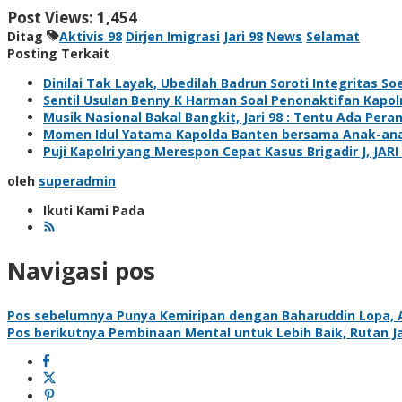
Post Views:
1,454
Ditag
Aktivis 98
Dirjen Imigrasi
Jari 98
News
Selamat
Posting Terkait
Dinilai Tak Layak, Ubedilah Badrun Soroti Integritas 
Sentil Usulan Benny K Harman Soal Penonaktifan Kapol
Musik Nasional Bakal Bangkit, Jari 98 : Tentu Ada Pera
Momen Idul Yatama Kapolda Banten bersama Anak-anak
Puji Kapolri yang Merespon Cepat Kasus Brigadir J, JARI
oleh
superadmin
Ikuti Kami Pada
Navigasi pos
Pos sebelumnya
Punya Kemiripan dengan Baharuddin Lopa, A
Pos berikutnya
Pembinaan Mental untuk Lebih Baik, Rutan J