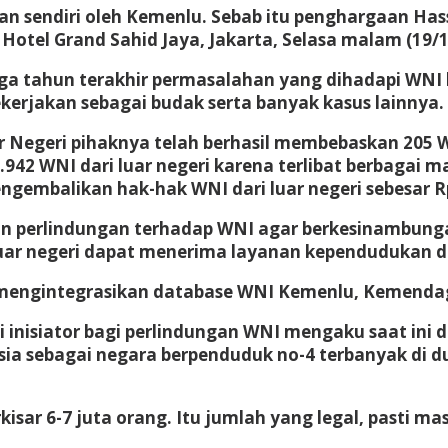
an sendiri oleh Kemenlu. Sebab itu penghargaan Has
Hotel Grand Sahid Jaya, Jakarta, Selasa malam (19/1
 tiga tahun terakhir permasalahan yang dihadapi WN
erjakan sebagai budak serta banyak kasus lainnya.
r Negeri pihaknya telah berhasil membebaskan 205
1.942 WNI dari luar negeri karena terlibat berbagai
engembalikan hak-hak WNI dari luar negeri sebesar Rp
 perlindungan terhadap WNI agar berkesinambungan
i luar negeri dapat menerima layanan kependudukan d
mengintegrasikan database WNI Kemenlu, Kemendagr
inisiator bagi perlindungan WNI mengaku saat ini 
ia sebagai negara berpenduduk no-4 terbanyak di du
kisar 6-7 juta orang. Itu jumlah yang legal, pasti ma