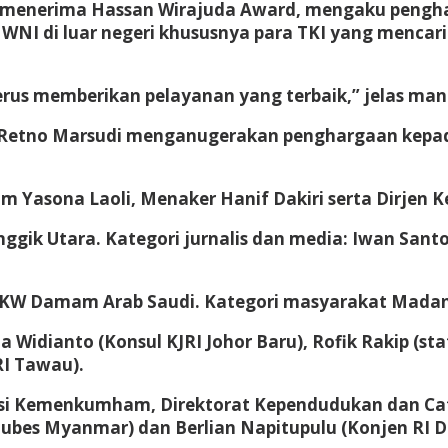
g menerima Hassan Wirajuda Award, mengaku pengharg
 WNI di luar negeri khususnya para TKI yang mencar
us memberikan pelayanan yang terbaik,” jelas mant
Retno Marsudi menganugerakan penghargaan kepada
 Yasona Laoli, Menaker Hanif Dakiri serta Dirjen 
gik Utara. Kategori jurnalis dan media: Iwan Santo
KWKW Damam Arab Saudi. Kategori masyarakat Madani
a Widianto (Konsul KJRI Johor Baru), Rofik Rakip (sta
RI Tawau).
grasi Kemenkumham, Direktorat Kependudukan dan Ca
(Dubes Myanmar) dan Berlian Napitupulu (Konjen RI 