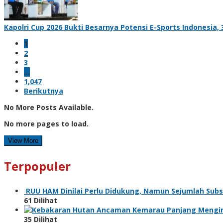
Kapolri Cup 2026 Bukti Besarnya Potensi E-Sports Indonesia, 
1
2
3
…
1,047
Berikutnya
No More Posts Available.
No more pages to load.
View More
Terpopuler
RUU HAM Dinilai Perlu Didukung, Namun Sejumlah Subs
61 Dilihat
Ancaman Kemarau Panjang Mengin
35 Dilihat