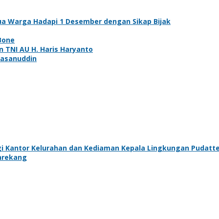
mua Warga Hadapi 1 Desember dengan Sikap Bijak
 Bone
n TNI AU H. Haris Haryanto
Hasanuddin
ngi Kantor Kelurahan dan Kediaman Kepala Lingkungan Pudatt
nrekang