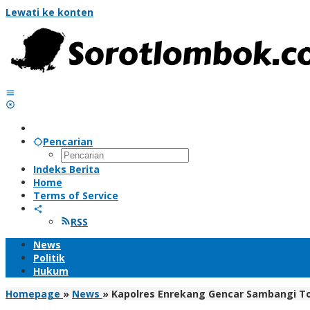
Lewati ke konten
Pencarian
Indeks Berita
Home
Terms of Service
RSS
News
Politik
Hukum
Homepage
»
News
»
Kapolres Enrekang Gencar Sambangi 