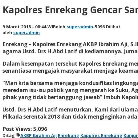
Kapolres Enrekang Gencar S
9 Maret 2018 - 08:44 WIB
oleh
superadmin
-
5096 Dilihat
oleh
superadmin
Enrekang – Kapolres Enrekang AKBP Ibrahim Aji, S
agama Ustd. Drs H.Abd Latif di kediamannya. Jumat
Dalam kesempatan tersebut Kapolres Enrekang m
senantiasa mengajak masyarakat menjaga keamana
“Mari kita bersama menjaga kondusifitas lingkung
meredam isu-isu politik yang mengarah ke Suku, Ag
pihak yang tidak bertanggung jawab“ Imbuh Kapol
Ustd. Drs H.Abd Latif menuturkan, Kami dari ula
Pilkada serentak 2018 dan tidak menginginkan ada
Post Views:
5,096
Ditag
AKBP Ibrahim Aji
Enrekang
Kapolres Enrekang
Kunju