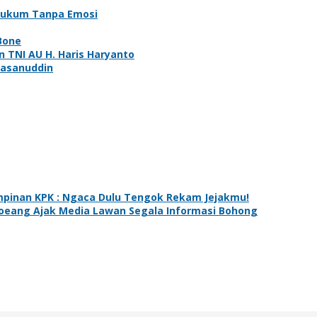
s Hukum Tanpa Emosi
 Bone
n TNI AU H. Haris Haryanto
Hasanuddin
impinan KPK : Ngaca Dulu Tengok Rekam Jejakmu!
Joeang Ajak Media Lawan Segala Informasi Bohong