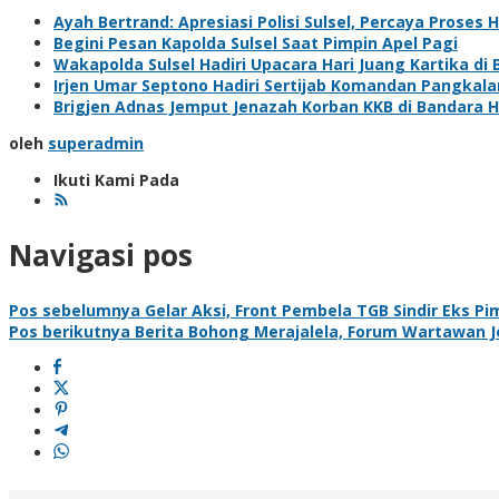
Ayah Bertrand: Apresiasi Polisi Sulsel, Percaya Prose
Begini Pesan Kapolda Sulsel Saat Pimpin Apel Pagi
Wakapolda Sulsel Hadiri Upacara Hari Juang Kartika di
Irjen Umar Septono Hadiri Sertijab Komandan Pangkala
Brigjen Adnas Jemput Jenazah Korban KKB di Bandara 
oleh
superadmin
Ikuti Kami Pada
Navigasi pos
Pos sebelumnya
Gelar Aksi, Front Pembela TGB Sindir Eks P
Pos berikutnya
Berita Bohong Merajalela, Forum Wartawan 