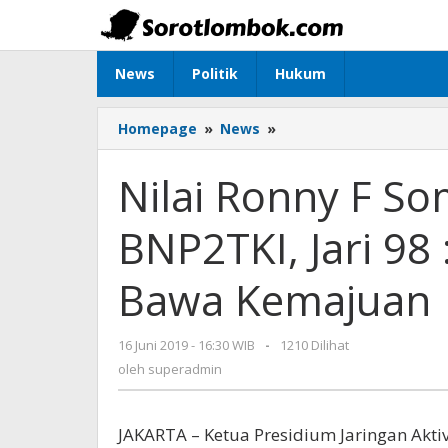
Lewati
ke
konten
News
Politik
Hukum
Homepage
»
News
»
Nilai
Ronny
F
Nilai Ronny F So
Sompie
Cocok
BNP2TKI, Jari 98 
Ketuai
BNP2TKI,
Jari
Bawa Kemajuan
98
:
Pemikiranny
16 Juni 2019 - 16:30 WIB
oleh
-
1210 Dilihat
Stategis
superadmin
oleh
superadmin
Bawa
Kemajuan
JAKARTA – Ketua Presidium Jaringan Aktivi