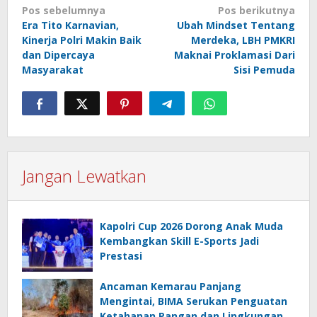
Navigasi
Pos sebelumnya
Pos berikutnya
pos
Era Tito Karnavian,
Ubah Mindset Tentang
Kinerja Polri Makin Baik
Merdeka, LBH PMKRI
dan Dipercaya
Maknai Proklamasi Dari
Masyarakat
Sisi Pemuda
Jangan Lewatkan
Kapolri Cup 2026 Dorong Anak Muda
Kembangkan Skill E-Sports Jadi
Prestasi
Ancaman Kemarau Panjang
Mengintai, BIMA Serukan Penguatan
Ketahanan Pangan dan Lingkungan