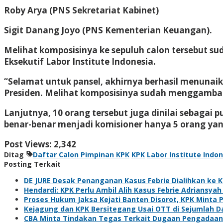
Roby Arya (PNS Sekretariat Kabinet)
Sigit Danang Joyo (PNS Kementerian Keuangan).
Melihat komposisinya ke sepuluh calon tersebut 
Eksekutif Labor Institute Indonesia.
“Selamat untuk pansel, akhirnya berhasil menunai
Presiden. Melihat komposisinya sudah menggambar
Lanjutnya, 10 orang tersebut juga dinilai sebagai 
benar-benar menjadi komisioner hanya 5 orang yan
Post Views:
2,342
Ditag
Daftar Calon Pimpinan KPK
KPK
Labor Institute Indo
Posting Terkait
DE JURE Desak Penanganan Kasus Febrie Dialihkan ke 
Hendardi: KPK Perlu Ambil Alih Kasus Febrie Adriansy
Proses Hukum Jaksa Kejati Banten Disorot, KPK Minta 
Kejagung dan KPK Bersitegang Usai OTT di Sejumlah D
CBA Minta Tindakan Tegas Terkait Dugaan Pengadaan 