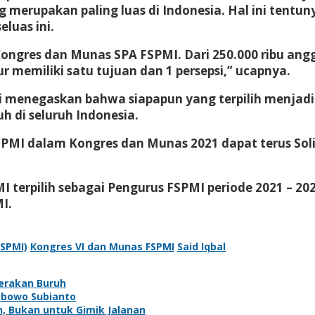
erupakan paling luas di Indonesia. Hal ini tentuny
eluas ini.
ongres dan Munas SPA FSPMI. Dari 250.000 ribu anggo
 memiliki satu tujuan dan 1 persepsi,” ucapnya.
di menegaskan bahwa siapapun yang terpilih menja
 di seluruh Indonesia.
FSPMI dalam Kongres dan Munas 2021 dapat terus So
 terpilih sebagai Pengurus FSPMI periode 2021 – 202
I.
FSPMI)
Kongres VI dan Munas FSPMI
Said Iqbal
erakan Buruh
abowo Subianto
, Bukan untuk Gimik Jalanan