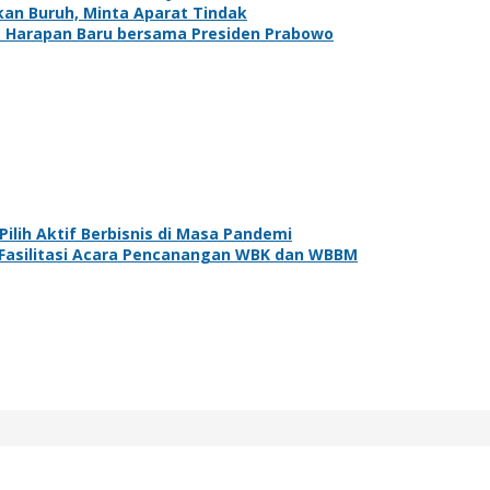
kan Buruh, Minta Aparat Tindak
but Harapan Baru bersama Presiden Prabowo
ilih Aktif Berbisnis di Masa Pandemi
g Fasilitasi Acara Pencanangan WBK dan WBBM