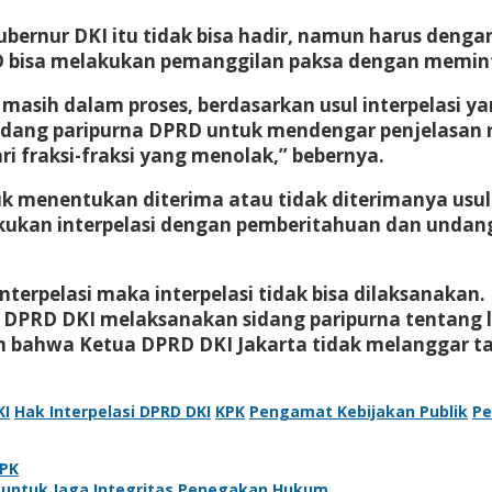
bernur DKI itu tidak bisa hadir, namun harus dengan
D bisa melakukan pemanggilan paksa dengan memint
masih dalam proses, berdasarkan usul interpelasi ya
idang paripurna DPRD untuk mendengar penjelasan res
 fraksi-fraksi yang menolak,” bebernya.
tuk menentukan diterima atau tidak diterimanya usul 
akukan interpelasi dengan pemberitahuan dan undan
nterpelasi maka interpelasi tidak bisa dilaksanakan.
ah DPRD DKI melaksanakan sidang paripurna tentang
ahwa Ketua DPRD DKI Jakarta tidak melanggar tata
KI
Hak Interpelasi DPRD DKI
KPK
Pengamat Kebijakan Publik
Pe
KPK
ah untuk Jaga Integritas Penegakan Hukum