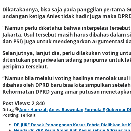
Dikatakannya, bisa saja pada panggilan pertama Gu
undangan ketiga Anies tidak hadir juga maka DPR
“Namun perlu diketahui bahwa interpelasi tersebut 
Jakarta. Usul tersebut masih harus dibahas dalam s
dan PSI) juga untuk mendengarkan argumentasi dari
Selanjutnya, lanjut dia, perlu dilakukan voting un
ditentukan penjadwalan sidang paripurna untuk l
peripirna tersebut.
“Namun bila melalui voting hasilnya menolak usul i
dibahas oleh DPRD baru bisa kita simpulkan setel
Kehormatan DPRD yang amar putusan menetapkan b
Post Views:
2,840
Ditag
Amir Hamzah
Anies Baswedan
Formula E
Gubernur D
Posting Terkait
DE JURE Desak Penanganan Kasus Febrie Dialihkan ke 
Hendardi: KPK Perlu Ambil Alih Kasus Febrie Adriansy