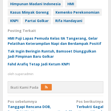
Himpunan Madani Indonesia
HMI
Kasus Minyak Goreng
Kemenko Perekonomian
KNPI
Partai Golkar
Rifa Handayani
Posting Terkait
HMI Puji Lapas Pemuda Kelas IIA Tangerang, Gelar
Pelatihan Keterampilan Napi dan Berdampak Positif
Tak Ingin Beringin Runtuh, Bamsoet Diunggulkan
Jadi Pimpinan Baru Golkar
Fahd Arafiq Tetap Jadi Ketum KNPI
oleh
superadmin
Ikuti Kami Pada
Navigasi
Pos sebelumnya
Pos berikutnya
pos
Tanggapi Rencana DOB,
Terbukti Gagal