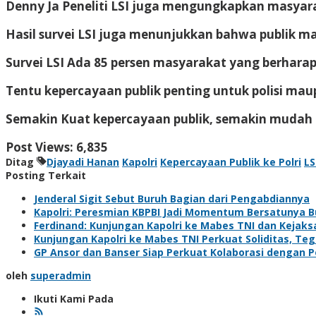
Denny Ja Peneliti LSI juga mengungkapkan masyarak
Hasil survei LSI juga menunjukkan bahwa publik ma
Survei LSI Ada 85 persen masyarakat yang berharap
Tentu kepercayaan publik penting untuk polisi maupu
Semakin Kuat kepercayaan publik, semakin mudah p
Post Views:
6,835
Ditag
Djayadi Hanan
Kapolri
Kepercayaan Publik ke Polri
LS
Posting Terkait
Jenderal Sigit Sebut Buruh Bagian dari Pengabdiannya
Kapolri: Peresmian KBPBI Jadi Momentum Bersatunya B
Ferdinand: Kunjungan Kapolri ke Mabes TNI dan Kejak
Kunjungan Kapolri ke Mabes TNI Perkuat Soliditas, T
GP Ansor dan Banser Siap Perkuat Kolaborasi dengan Po
oleh
superadmin
Ikuti Kami Pada