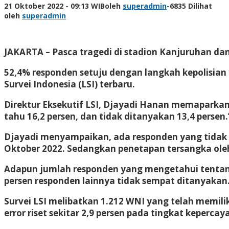
21 Oktober 2022 - 09:13 WIB
oleh
superadmin
-
6835 Dilihat
oleh
superadmin
JAKARTA – Pasca tragedi di stadion Kanjuruhan dan
52,4% responden setuju dengan langkah kepolisian 
Survei Indonesia (LSI) terbaru.
Direktur Eksekutif LSI, Djayadi Hanan memaparkan 
tahu 16,2 persen, dan tidak ditanyakan 13,4 persen.
Djayadi menyampaikan, ada responden yang tidak d
Oktober 2022. Sedangkan penetapan tersangka oleh
Adapun jumlah responden yang mengetahui tentang 
persen responden lainnya tidak sempat ditanyakan.
Survei LSI melibatkan 1.212 WNI yang telah memili
error riset sekitar 2,9 persen pada tingkat kepercay