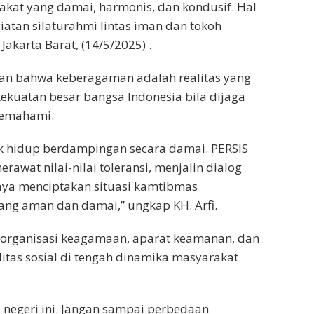
kat yang damai, harmonis, dan kondusif. Hal
atan silaturahmi lintas iman dan tokoh
akarta Barat, (14/5/2025) .
kan bahwa keberagaman adalah realitas yang
 kekuatan besar bangsa Indonesia bila dijaga
memahami.
uk hidup berdampingan secara damai. PERSIS
awat nilai-nilai toleransi, menjalin dialog
aya menciptakan situasi kamtibmas
ang aman dan damai,” ungkap KH. Arfi.
a organisasi keagamaan, aparat keamanan, dan
itas sosial di tengah dinamika masyarakat
negeri ini. Jangan sampai perbedaan