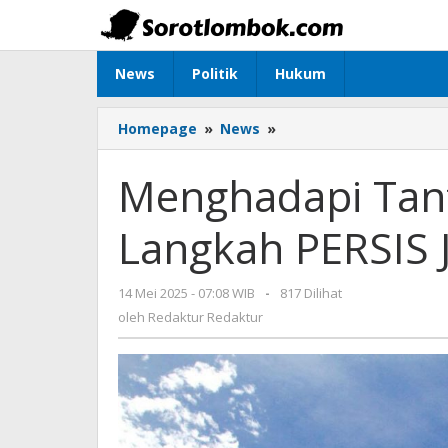
Lewati
ke
konten
News
Politik
Hukum
Homepage
»
News
»
Menghadapi
Tantangan
Intoleransi:
Menghadapi Tant
Langkah
PERSIS
Langkah PERSIS J
Jakarta
Barat
14 Mei 2025 - 07:08 WIB
oleh
-
817 Dilihat
Redaktur
oleh
Redaktur Redaktur
Redaktur