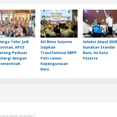
Harga Telur Jadi
AH Bimo Suryono
Seleksi Akpol 202
Sorotan, KPUS
Siapkan
Gunakan Standar
Jateng Perkuat
Transformasi KBPP
Baru, Ini Kata
Sinergi dengan
Polri Lewat
Peserta
Pemerintah
Kepengurusan
Baru
 yang wajib ditandai
*