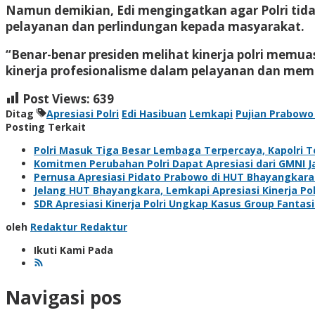
Namun demikian, Edi mengingatkan agar Polri tida
pelayanan dan perlindungan kepada masyarakat.
“Benar-benar presiden melihat kinerja polri memua
kinerja profesionalisme dalam pelayanan dan mem
Post Views:
639
Ditag
Apresiasi Polri
Edi Hasibuan
Lemkapi
Pujian Prabowo 
Posting Terkait
Polri Masuk Tiga Besar Lembaga Terpercaya, Kapolri T
Komitmen Perubahan Polri Dapat Apresiasi dari GMNI J
Pernusa Apresiasi Pidato Prabowo di HUT Bhayangkara: ‘
Jelang HUT Bhayangkara, Lemkapi Apresiasi Kinerja Pol
SDR Apresiasi Kinerja Polri Ungkap Kasus Group Fantas
oleh
Redaktur Redaktur
Ikuti Kami Pada
Navigasi pos