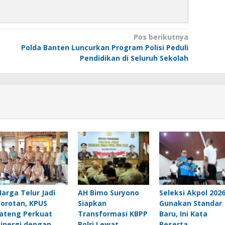
Pos berikutnya
a
Polda Banten Luncurkan Program Polisi Peduli
Pendidikan di Seluruh Sekolah
Harga Telur Jadi
AH Bimo Suryono
Seleksi Akpol 202
Sorotan, KPUS
Siapkan
Gunakan Standar
Jateng Perkuat
Transformasi KBPP
Baru, Ini Kata
Sinergi dengan
Polri Lewat
Peserta