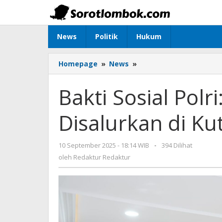
Lewati
ke
konten
News
Politik
Hukum
Homepage
»
News
»
Bakti
Sosial
Polri:
Bakti Sosial Pol
1.500
Paket
Disalurkan di Ku
Sembako
Disalurkan
di
10 September 2025 - 18:14 WIB
oleh
-
394 Dilihat
Kutai
Redaktur
oleh
Redaktur Redaktur
Kartanegara
Redaktur