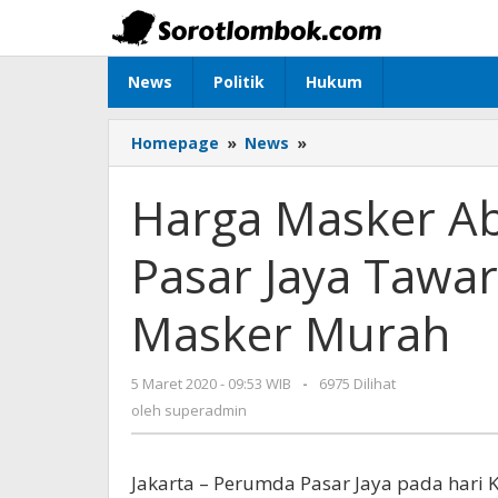
Lewati
ke
konten
News
Politik
Hukum
Homepage
»
News
»
Harga
Masker
Abnormal,
Harga Masker A
Perumda
Pasar
Pasar Jaya Tawar
Jaya
Tawarkan
Solusi
Masker Murah
Operasi
Masker
Murah
5 Maret 2020 - 09:53 WIB
oleh
-
6975 Dilihat
superadmin
oleh
superadmin
Jakarta – Perumda Pasar Jaya pada hari 