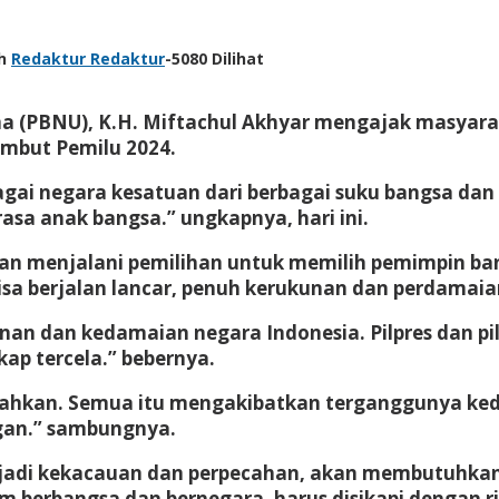
eh
Redaktur Redaktur
-
5080 Dilihat
a (PBNU), K.H. Miftachul Akhyar mengajak masyaraka
mbut Pemilu 2024.
ai negara kesatuan dari berbagai suku bangsa dan e
sa anak bangsa.” ungkapnya, hari ini.
n menjalani pemilihan untuk memilih pemimpin bangs
i bisa berjalan lancar, penuh kerukunan dan perdamaia
nan dan kedamaian negara Indonesia. Pilpres dan pil
ap tercela.” bebernya.
ahkan. Semua itu mengakibatkan terganggunya ked
ngan.” sambungnya.
jadi kekacauan dan perpecahan, akan membutuhkan 
am berbangsa dan bernegara, harus disikapi dengan 