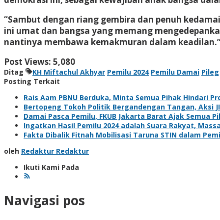
“Sambut dengan riang gembira dan penuh kedamaian
ini umat dan bangsa yang memang mengedepankan ke
nantinya membawa kemakmuran dalam keadilan.”
Post Views:
5,080
Ditag
KH Miftachul Akhyar
Pemilu 2024
Pemilu Damai
Pileg
Posting Terkait
Rais Aam PBNU Berduka, Minta Semua Pihak Hindari Pr
Bertopeng Tokoh Politik Bergandengan Tangan, Aksi JI
Damai Pasca Pemilu, FKUB Jakarta Barat Ajak Semua P
Ingatkan Hasil Pemilu 2024 adalah Suara Rakyat, Mass
Fakta Dibalik Fitnah Mobilisasi Taruna STIN dalam Pemi
oleh
Redaktur Redaktur
Ikuti Kami Pada
Navigasi pos