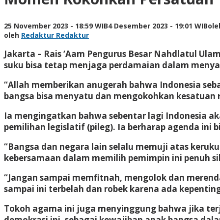
25 November 2023 - 18:59 WIB
4 Desember 2023 - 19:01 WIB
ol
oleh
Redaktur Redaktur
Jakarta – Rais ‘Aam Pengurus Besar Nahdlatul Ulam
suku bisa tetap menjaga perdamaian dalam menya
“Allah memberikan anugerah bahwa Indonesia sebag
bangsa bisa menyatu dan mengokohkan kesatuan ra
Ia mengingatkan bahwa sebentar lagi Indonesia aka
pemilihan legislatif (pileg). Ia berharap agenda in
“Bangsa dan negara lain selalu memuji atas keruku
kebersamaan dalam memilih pemimpin ini penuh sik
“Jangan sampai memfitnah, mengolok dan merend
sampai ini terbelah dan robek karena ada kepenti
Tokoh agama ini juga menyinggung bahwa jika ter
demokrasi ini, sebagai kewajiban anak bangsa dal